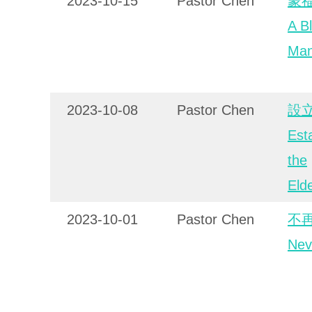
2023-10-15
Pastor Chen
蒙
A B
Ma
2023-10-08
Pastor Chen
設
Est
the
Eld
2023-10-01
Pastor Chen
不
Nev