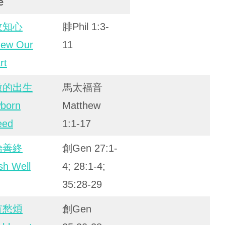
e
故知心
腓Phil 1:3-
ew Our
11
rt
微的出生
馬太福音
born
Matthew
eed
1:1-17
始善終
創Gen 27:1-
sh Well
4; 28:1-4;
35:28-29
有愁煩
創Gen