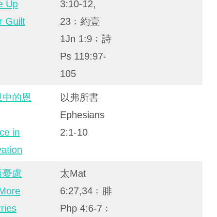
e Up
3:10-12,
 Guilt
23﹔約壹
1Jn 1:9﹔詩
Ps 119:97-
105
恩中的恩
以弗所書
Ephesians
ce in
2:1-10
vation
再憂慮
太Mat
More
6:27,34﹔腓
ries
Php 4:6-7﹔