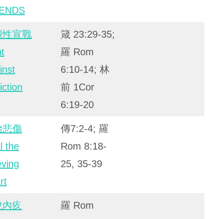
TENDS
癮性宣戰
箴 23:29-35;
ht
羅 Rom
inst
6:10-14; 林
iction
前 1Cor
6:19-20
治悲傷
傳7:2-4; 羅
l the
Rom 8:18-
eving
25, 35-39
rt
脫內疚
羅 Rom