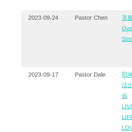
2023-09-24
Pastor Chen
克
Ove
Str
2023-09-17
Pastor Dale
照神
活
命
LIV
LIF
LO