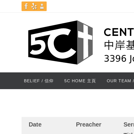
Skip
to
content
Skip
BELIEF / 信仰
5C HOME 主頁
OUR TEAM 
to
content
Date
Preacher
Se