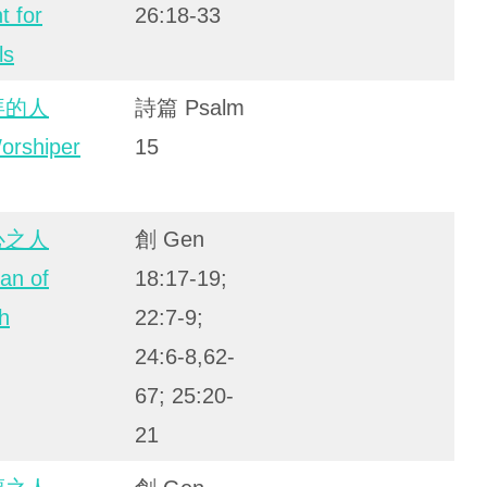
t for
26:18-33
ls
拜的人
詩篇 Psalm
orshiper
15
心之人
創 Gen
an of
18:17-19;
th
22:7-9;
24:6-8,62-
67; 25:20-
21