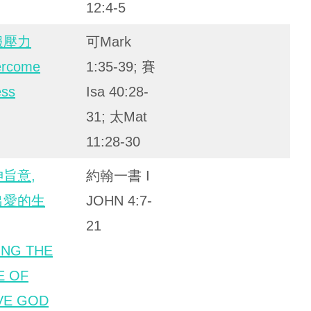
12:4-5
服壓力
可Mark
rcome
1:35-39; 賽
ess
Isa 40:28-
31; 太Mat
11:28-30
旨意,
約翰一書 I
出愛的生
JOHN 4:7-
21
ING THE
E OF
VE GOD