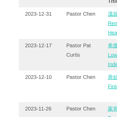
Titl
2023-12-31
Pastor Chen
溫
Ren
Hea
2023-12-17
Pastor Pat
卑
Curtis
Low
Ind
2023-12-10
Pastor Chen
善
Fini
2023-11-26
Pastor Chen
家