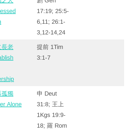
福之人
創 Gen
lessed
17:19; 25:5-
n
6,11; 26:1-
3,12-14,24
立長老
提前 1Tim
ablish
3:1-7
ership
再孤獨
申 Deut
er Alone
31:8; 王上
1Kgs 19:9-
18; 羅 Rom