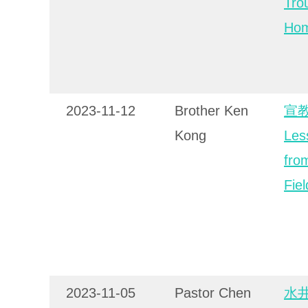
Tro
Ho
2023-11-12
Brother Ken
宣
Kong
Les
fro
Fiel
2023-11-05
Pastor Chen
水