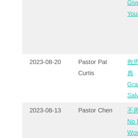
Giv
Your
2023-08-20
Pastor Pat
救
Curtis
典
Gra
Sal
2023-08-13
Pastor Chen
不
No 
Wor