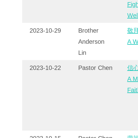
Figh
Wel
2023-10-29
Brother
敬
Anderson
A W
Lin
2023-10-22
Pastor Chen
信
A M
Fai