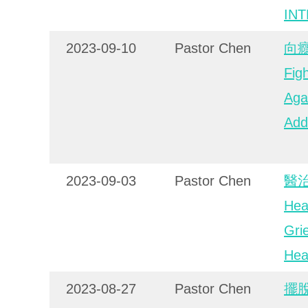
IN
2023-09-10
Pastor Chen
向
Fig
Aga
Add
2023-09-03
Pastor Chen
醫
Hea
Gri
Hea
2023-08-27
Pastor Chen
擺