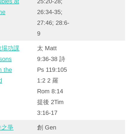
ubles at
25:20-28;
me
26:34-35;
27:46; 28:6-
9
教場功課
太 Matt
sons
9:36-38 詩
m the
Ps 119:105
d
1:2 2 羅
Rom 8:14
提後 2Tim
3:16-17
井之爭
創 Gen